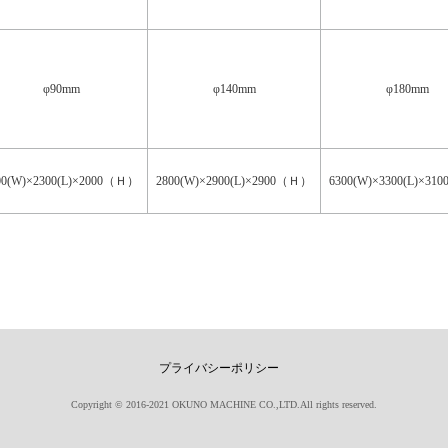
φ90mm
φ140mm
φ180mm
00(W)×2300(L)×2000（Ｈ）
2800(W)×2900(L)×2900（Ｈ）
6300(W)×3300(L)×3
プライバシーポリシー
Copyright © 2016-2021 OKUNO MACHINE CO.,LTD.All rights reserved.