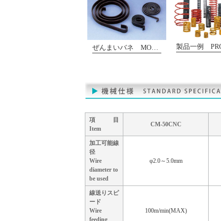
ぜんまいバネ MOTOR SPRINGS
項 目
CM-50CNC
Item
加工可能線
径
Wire
φ2.0～5.0mm
diameter to
be used
線送りスピ
ード
Wire
100m/min(MAX)
feeding