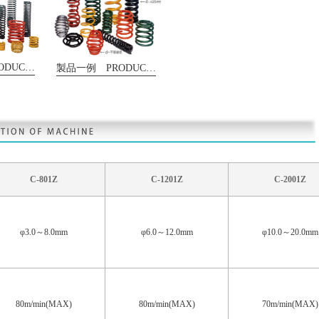
製品一例 PRODUCTS
製品一例 PRODUCTS
C-801Z
C-1201Z
C-2001Z
φ3.0～8.0mm
φ6.0～12.0mm
φ10.0～20.0mm
80m/min(MAX)
80m/min(MAX)
70m/min(MAX)