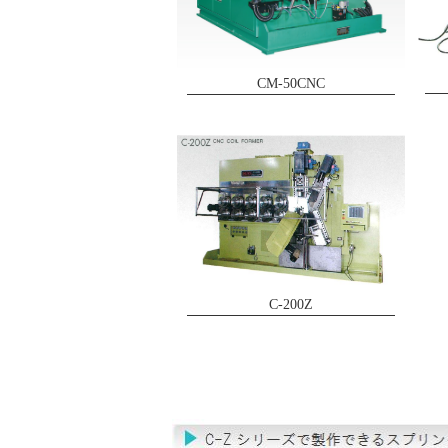
CM-50CNC
C-200Z