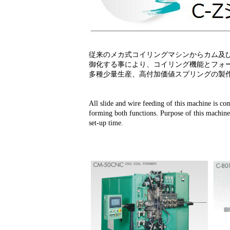
従来のメカ式コイリングマシンからカム及
御化する事により、コイリング機能とフォ
多種少量生産、高付加価値スプリングの製
All slide and wire feeding of this machine is co
forming both functions. Purpose of this machine
set-up time.