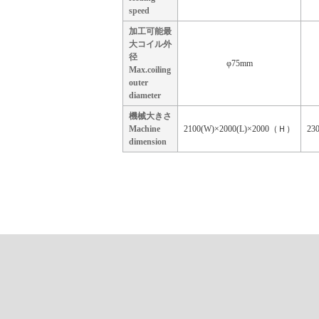
speed
加工可能最
大コイル外
径
φ75mm
Max.coiling
outer
diameter
機械大きさ
Machine
2100(W)×2000(L)×2000（Ｈ）
23
dimension