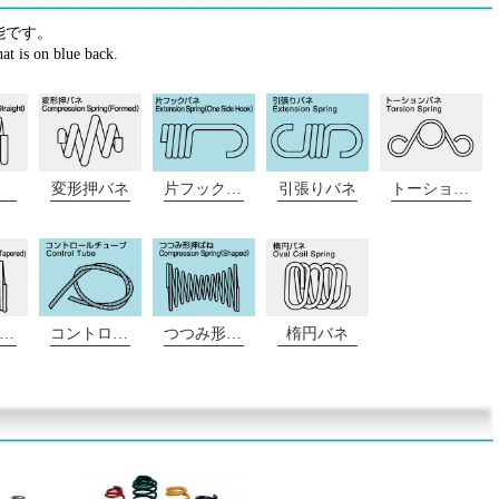
能です。
hat is on blue back.
変形押バネ
片フックバネ
引張りバネ
トーションバネ
押バネ（テーパー）
コントロールチューブ
つつみ形押バネ
楕円バネ