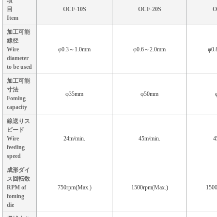
項
目
OCF-10S
OCF-20S
O
Item
加工可能
線径
Wire
φ0.3～1.0mm
φ0.6～2.0mm
φ0
diameter
to be used
加工可能
寸法
φ35mm
φ50mm
Foming
capacity
線送りス
ピード
Wire
24m/min.
45m/min.
4
feeding
speed
成形ダイ
ス回転数
RPM of
750rpm(Max.)
1500rpm(Max.)
1500
foming
die