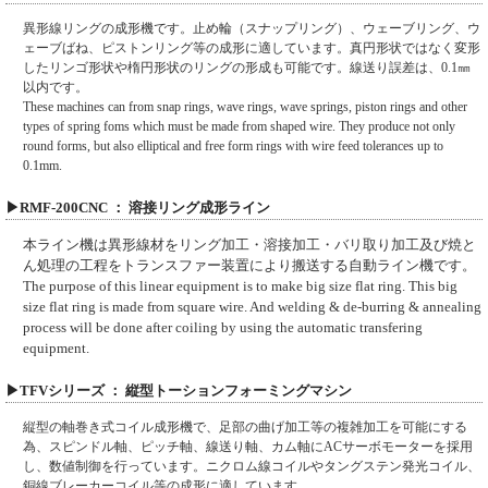
異形線リングの成形機です。止め輪（スナップリング）、ウェーブリング、ウ
ェーブばね、ピストンリング等の成形に適しています。真円形状ではなく変形
したリンゴ形状や楕円形状のリングの形成も可能です。線送り誤差は、0.1㎜
以内です。
These machines can from snap rings, wave rings, wave springs, piston rings and other
types of spring foms which must be made from shaped wire. They produce not only
round forms, but also elliptical and free form rings with wire feed tolerances up to
0.1mm.
▶RMF-200CNC ： 溶接リング成形ライン
本ライン機は異形線材をリング加工・溶接加工・バリ取り加工及び焼と
ん処理の工程をトランスファー装置により搬送する自動ライン機です。
The purpose of this linear equipment is to make big size flat ring. This big
size flat ring is made from square wire. And welding & de-burring & annealing
process will be done after coiling by using the automatic transfering
equipment.
▶TFVシリーズ ： 縦型トーションフォーミングマシン
縦型の軸巻き式コイル成形機で、足部の曲げ加工等の複雑加工を可能にする
為、スピンドル軸、ピッチ軸、線送り軸、カム軸にACサーボモーターを採用
し、数値制御を行っています。ニクロム線コイルやタングステン発光コイル、
銅線ブレーカーコイル等の成形に適しています。