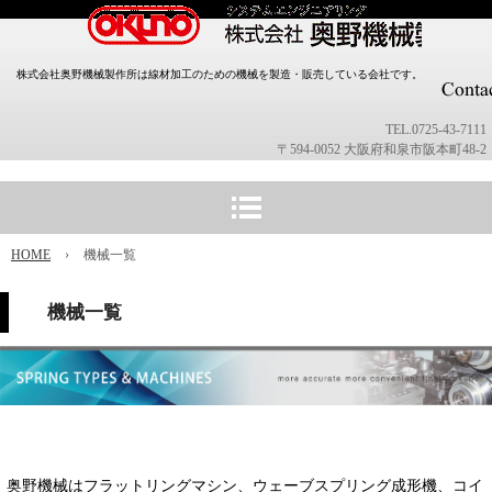
株式会社奥野機械製作所は線材加工のための機械を製造・販売している会社です。
TEL.0725-43-7111
〒594-0052 大阪府和泉市阪本町48-2
HOME
›
機械一覧
機械一覧
奥野機械はフラットリングマシン、ウェーブスプリング成形機、コイ