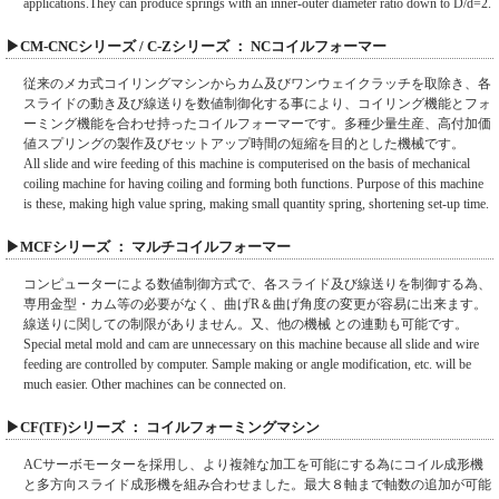
applications.They can produce springs with an inner-outer diameter ratio down to D/d=2.
▶CM-CNCシリーズ / C-Zシリーズ ： NCコイルフォーマー
従来のメカ式コイリングマシンからカム及びワンウェイクラッチを取除き、各
スライドの動き及び線送りを数値制御化する事により、コイリング機能とフォ
ーミング機能を合わせ持ったコイルフォーマーです。多種少量生産、高付加価
値スプリングの製作及びセットアップ時間の短縮を目的とした機械です。
All slide and wire feeding of this machine is computerised on the basis of mechanical
coiling machine for having coiling and forming both functions. Purpose of this machine
is these, making high value spring, making small quantity spring, shortening set-up time.
▶MCFシリーズ ： マルチコイルフォーマー
コンピューターによる数値制御方式で、各スライド及び線送りを制御する為、
専用金型・カム等の必要がなく、曲げR＆曲げ角度の変更が容易に出来ます。
線送りに関しての制限がありません。又、他の機械 との連動も可能です。
Special metal mold and cam are unnecessary on this machine because all slide and wire
feeding are controlled by computer. Sample making or angle modification, etc. will be
much easier. Other machines can be connected on.
▶CF(TF)シリーズ ： コイルフォーミングマシン
ACサーボモーターを採用し、より複雑な加工を可能にする為にコイル成形機
と多方向スライド成形機を組み合わせました。最大８軸まで軸数の追加が可能