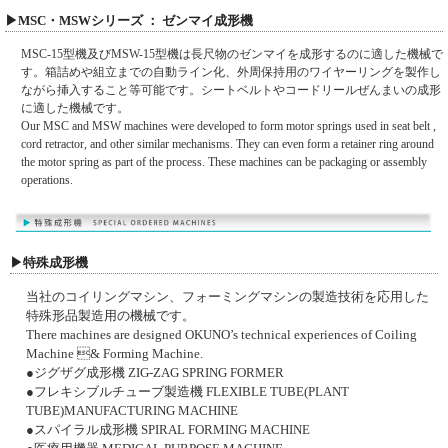
▶MSC・MSWシリーズ ： ゼンマイ成形機
MSC-15型機及びMSW-15型機は長尺物のゼンマイを成形するのに適した機械で
す。箱詰めや組立までの自動ライン化、外周保持用のワイヤーリングを製作し
ながら挿入すること等可能です。シートベルトやコードリールぜんまいの成形
に適した機械です。
Our MSC and MSW machines were developed to form motor springs used in seat belt ,
cord retractor, and other similar mechanisms. They can even form a retainer ring around
the motor spring as part of the process. These machines can be packaging or assembly
operations.
▶特殊成形機
当社のコイリングマシン、フォーミングマシンの製造技術を応用した
特殊形品製造用の機械です。
There machines are designed OKUNO’s technical experiences of Coiling
Machine & Forming Machine.
●ジグザグ成形機 ZIG-ZAG SPRING FORMER
●フレキシブルチューブ製造機 FLEXIBLE TUBE(PLANT
TUBE)MANUFACTURING MACHINE
●スパイラル成形機 SPIRAL FORMING MACHINE