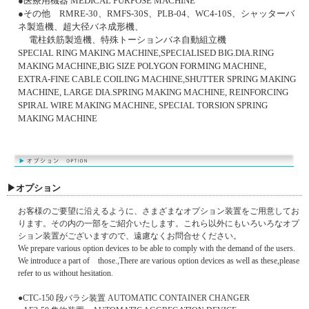
●医療用機器 MEDICAL PURPOSE MACHINE
●その他 RMRE-30、RMFS-30S、PLB-04、WC4-10S、シャッターバ
ネ製造機、超大径バネ成形機、
電柱鉄筋製造機、特殊トーションバネ自動組立機
SPECIAL RING MAKING MACHINE,SPECIALISED BIG.DIA.RING
MAKING MACHINE,BIG SIZE POLYGON FORMING MACHINE,
EXTRA-FINE CABLE COILING MACHINE,SHUTTER SPRING MAKING
MACHINE, LARGE DIA.SPRING MAKING MACHINE, REINFORCING
SPIRAL WIRE MAKING MACHINE, SPECIAL TORSION SPRING
MAKING MACHINE
▶オプション
お客様のご要望に沿えるように、さまざまなオプション装置をご用意してお
ります。その内の一部をご紹介いたします。これら以外にもいろいろなオプ
ション装置がございますので、遠慮なくお問合せください。
We prepare various option devices to be able to comply with the demand of the users.
We introduce a part of those.,There are various option devices as well as these,please
refer to us without hesitation.
●CTC-150 段バラシ装置 AUTOMATIC CONTAINER CHANGER