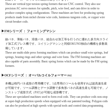
These are vertical type torsion spring formers that use CNC control. They also use
precision AC servo motors for spindle, pitch, wire feed, and cam drive in order to
produce complex sping configurations. These machines are best for producing spring
products made from nickel chrome wire coils, luminous tungsten coils, or copper wire
circuit breaker coils.
▶FMシリーズ ： フォーミングマシン
線バネ、薄板バネ、溶接バネ、組合わせ加工等を行うのに優れた多方向スライ
ド加工式プレス機です。コイリングマシンと同様OKUNO独自の機構を多数装
備しています。
These are multi-slide press forming machines which can produce small wire springs, leaf
springs, brazing rings and other springs and wire foms. The FM forming machines are
also capable of parts assembly. Basic spring forms which can be made by the FM spring
formers.
▶OCFシリーズ ： オーバルコイルフォーマー
PAT.
本機は楕円バネ成形の専用機です。1点専用のツールを使用すれば超高速生産
が可能です。ツール調整とデータ調整で多角形バネの高速生産も可能です。ノ
ンストップ成形方式（PAT.)が可能な成形機です。
These are specialized machines used to form oval coils. They can produce coils non-stop
at super-high production speeds when equipped with our patented tooling. Polygon coils
can also be produced at high speeds with special tools and control data programming.