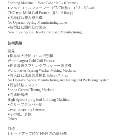
Forming Machine.（Wire Capa.: 0.3～6.0mmφ）
●マルチコイルフォーマー（CNC制御）（0.3～6.0㎜φ）
CNC type Multi Coil Former（0.3～6.0㎜φ）
●各種ばね無人成形機
No Operator Spring Manufacturing Lines.
●新型ばね開発及び製造
New Style Spring Development and Manufacturing.
技術実績
開発
●世界最大冷間コイル成形機
World Largest Cold Coil Former.
●世界最速スプリングワッシャー製造機
World Fastest Spring Washer Making Machine.
●無人ばね成形製造検査包装システム
No Operator Spring Manufacturing and Testing and Packaging System.
●総合試験システム
Spring General Testing Machine.
●高速研磨機
High Speed Spring End Grinding Machine.
●クリープテンパー炉
Creep Tempering Furnace.
●その他、多数
Others.
目標
1.セットアップ時間1分以内の成形機