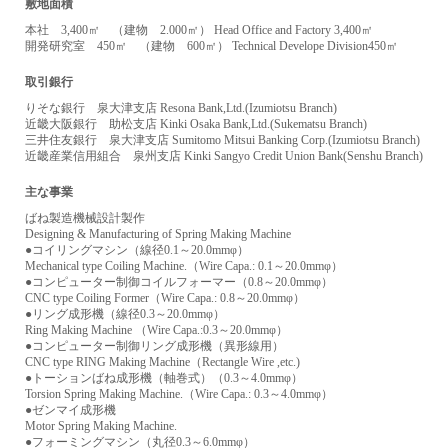
敷地面積
本社 3,400㎡ （建物 2.000㎡） Head Office and Factory 3,400㎡
開発研究室 450㎡ （建物 600㎡） Technical Develope Division450㎡
取引銀行
りそな銀行 泉大津支店 Resona Bank,Ltd.(Izumiotsu Branch)
近畿大阪銀行 助松支店 Kinki Osaka Bank,Ltd.(Sukematsu Branch)
三井住友銀行 泉大津支店 Sumitomo Mitsui Banking Corp.(Izumiotsu Branch)
近畿産業信用組合 泉州支店 Kinki Sangyo Credit Union Bank(Senshu Branch)
主な事業
ばね製造機械設計製作
Designing & Manufacturing of Spring Making Machine
●コイリングマシン（線径0.1～20.0mmφ）
Mechanical type Coiling Machine.（Wire Capa.: 0.1～20.0mmφ）
●コンピューター制御コイルフォーマー（0.8～20.0mmφ）
CNC type Coiling Former（Wire Capa.: 0.8～20.0mmφ）
●リング成形機（線径0.3～20.0mmφ）
Ring Making Machine （Wire Capa.:0.3～20.0mmφ）
●コンピューター制御リング成形機（異形線用）
CNC type RING Making Machine（Rectangle Wire ,etc.)
●トーションばね成形機（軸巻式）（0.3～4.0mmφ）
Torsion Spring Making Machine.（Wire Capa.: 0.3～4.0mmφ）
●ゼンマイ成形機
Motor Spring Making Machine.
●フォーミングマシン（丸径0.3～6.0mmφ）