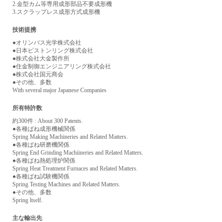
2.金型カム等専用成形部品不要成形機
3.スクラップレス成形方式成形機
技術提携
●オリンパス光学株式会社
●日本ピストンリング株式会社
●株式会社大金製作所
●住金制御エンジニアリング株式会社
●株式会社国元商会
●その他、多数
With several major Japanese Companies
所有特許数
約300件 : About 300 Patents.
●各種ばね成形機械関係
Spring Making Machineries and Related Matters.
●各種ばね研磨機関係
Spring End Grinding Machiineries and Related Matters.
●各種ばね熱処理炉関係
Spring Heat Treatment Furnaces and Related Matters.
●各種ばね試験機関係
Spring Testing Machines and Related Matters.
●その他、多数
Spring ltself.
主な輸出先